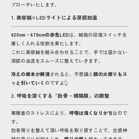
プローチいたします。
1. 美容鍼×LEDライトによる深部加温
620nm・670nmの赤色LED
は、細胞の回復スイッチを
優しく入れる役割を果たします。
これに美容鍼を組み合わせることで、手では届かない
深部の血流をスムーズに整えていきます。
冷えの根本が解消
されると、不思議と
顔の火照りもス
ッと引いていく
のですよ👆
2. 呼吸を深くする「肋骨・横隔膜」の調整
寒暖差のストレスにより、
呼吸は浅くなりがち
なので
す。
肋骨周りを整えて深い呼吸を取り戻すことで、交感神
経の昂ぶりが抑えられ、
眠りの質
も変わってきます。