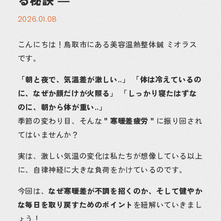
2026.01.08
こんにちは！鳥取市にある美容温熱整体鍼 ミオラス
です。
「朝と夜で、気温差が激しい..」 「体は冷えているの
に、なぜか顔だけが火照る」 「しっかり寝たはずな
のに、朝から体が重い..」
季節の変わり目、そんな
＂寒暖差疲労＂
に振り回され
てはいませんか？
実は、激しい気温の変化は私たちが想像している以上
に、自律神経に大きな負荷をかけているのです。
今回は、
なぜ寒暖差が不調を招くのか、そして健やか
な毎日を取り戻すためのポイント
を紐解いていきまし
ょう！