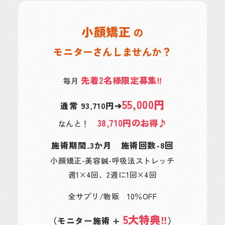
小顔矯正
の
モニターさんしませんか？
先着2名様限定募集‼
毎月
55,000円
通常 93,710円➔
38,710円のお得♪
なんと！
施術期間₋3か月 施術回数-8回
小顔矯正-美容鍼-呼吸法ストレッチ
週1×4回、2週に1回×4回
全サプリ/物販 10％OFF
5大特典‼
（モニター施術 +
）