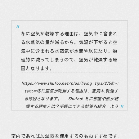
冬に空気が乾燥する理由は、空気中に含まれ
る水蒸気の量が減るから。気温が下がると空
気中に含まれる水蒸気が水滴や氷になり、物
理的に減ってしまうので、空気が乾燥する原
因となります。
https://www.shufoo.net/plus/living_tips/275#:~:
text=冬に空気が乾燥する理由は、空気中,乾燥す
る原因となります。
Shufoo! 冬に部屋や肌が乾
燥する理由とは？手軽にできる対策も紹介 より
室内であれば加湿器を使用するのもおすすめです。